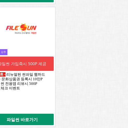
강추
파일썬 가입즉시 500P 제공
휴>
리뉴얼된 썬파일 웹하드
쓴 문화상품권 등록시 10만P
일썬 전용앱 리뷰시 500P
석체크 이벤트
파일썬 바로가기