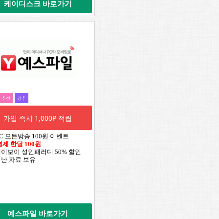
케이디스크 바로가기
추전
강추
가입 즉시 1,000P 적립
TBC 모든방송 100원 이벤트
결제 한달 100원
레이보이 성인패러디 50% 할인
청난 자료 보유
예스파일 바로가기