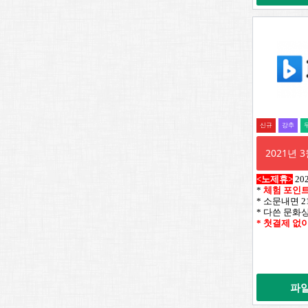
신규
강추
2021년
<노제휴>
20
*
체험 포인트 
* 소문내면 21
* 다쓴 문화
* 첫결제 없
파