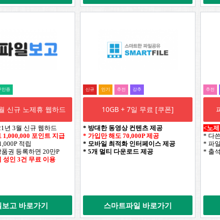
무인증
신규
인기
추전
강추
추전
 3월 신규 노제휴 웹하드
10GB + 7일 무료 [쿠폰]
21년 3월 신규 웹하드
* 방대한 동영상 컨텐츠 제공
<노제
1,000,000 포인트 지급
* 가입만 해도 70,000P 제공
* 다
,000P 적립
* 모바일 최적화 인터페이스 제공
* 파
상품권 등록하면 20만P
* 5개 멀티 다운로드 제공
* 출
이 성인 3건 무료 이용
일보고 바로가기
스마트파일 바로가기