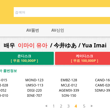
AV품번
AV신인
배우
이마이 유아
/ 今井ゆあ / Yua Imai
온디스크
케이디스크
[ 무료 100,000P ]
[ 무료 100,000P ]
아 품번정보
-015
MOND-123
EMBZ-128
CAND-16
I-028
UMSO-113
MCLE-012
CAMI-02
-052
DIGI-220
AGEMIX-339
SDMU-39
U-010
IENE-707
SON-150
1
2
3
4
5