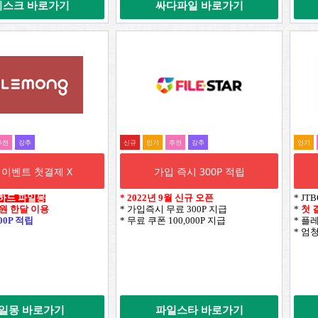
디스크 바로가기
싸다파일 바로가기
추전
강추
신규
인기
추전
강추
인기
 이벤트 첫결제 X
가입 즉시 300P 적립
하드 파일몽
*
2022년 9월 신규 오픈
* J
0원 한달 이용
* 가입즉시 무료 300P 지급
*
첫 
00P 적립
* 무료 쿠폰 100,000P 지급
* 플
* 엄
일몽 바로가기
파일스타 바로가기