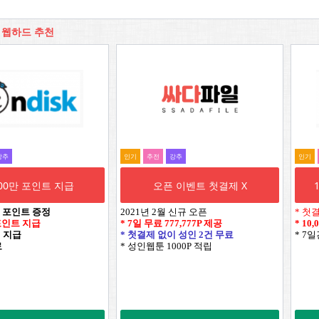
 웹하드 추천
강추
인기
추전
강추
인기
000만 포인트 지급
오픈 이벤트 첫결제 X
 포인트 증정
2021년 2월 신규 오픈
* 첫
 포인트 지급
* 7일 무료
777,777P
제공
*
10
1 지급
* 첫결제 없이 성인 2건 무료
* 7
료
* 성인웹툰 1000P 적립