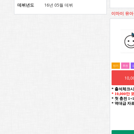
데뷔년도
16년 05월 데뷔
이마이 유아
인기
추전
10,
* 출석체크시
* 10,000만
* 첫 충전 1+
* 역대급 자