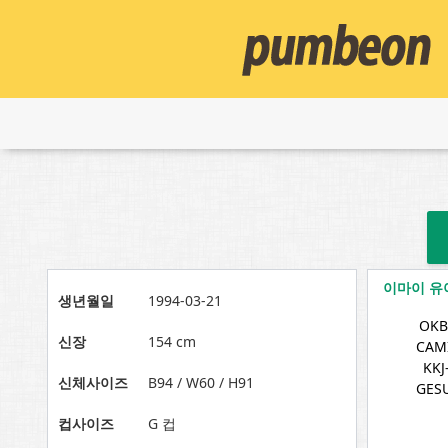
이마이 유
생년월일
1994-03-21
OKB
신장
154 cm
CAM
KKJ
신체사이즈
B94 / W60 / H91
GES
컵사이즈
G 컵
처음
맨끝