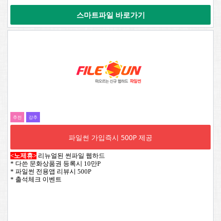
스마트파일 바로가기
추전
강추
파일썬 가입즉시 500P 제공
<노제휴>
리뉴얼된 썬파일 웹하드
* 다쓴 문화상품권 등록시 10만P
* 파일썬 전용앱 리뷰시 500P
* 출석체크 이벤트