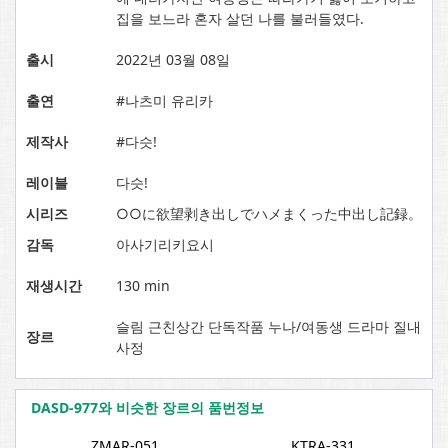
집을 보느라 혼자 살던 나를 불러들였다.
출시
2022년 03월 08일
출연
#나츠미 유리카
제작사
#다슷!
레이블
다슷!
시리즈
○○に欲望剥き出しでハメまくった中出し記録。
감독
아사기리키요시
재생시간
130 min
슬림 근친상간 단독작품 누나/여동생 드라마 질내
장르
사정
DASD-977와 비슷한 장르의 품번정보
ZMAR-051
KTRA-331