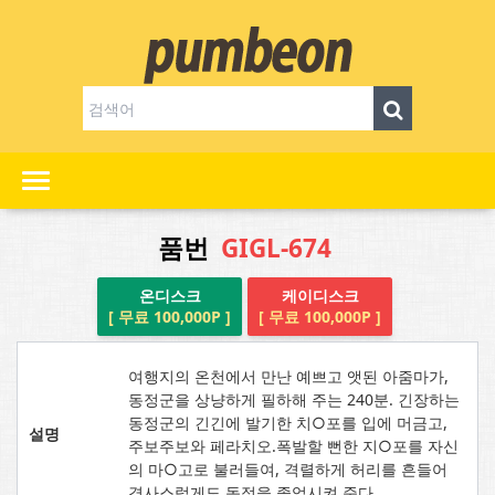
품번
GIGL-674
온디스크
케이디스크
[ 무료 100,000P ]
[ 무료 100,000P ]
여행지의 온천에서 만난 예쁘고 앳된 아줌마가,
동정군을 상냥하게 필하해 주는 240분. 긴장하는
동정군의 긴긴에 발기한 치○포를 입에 머금고,
설명
주보주보와 페라치오.폭발할 뻔한 지○포를 자신
의 마○고로 불러들여, 격렬하게 허리를 흔들어
경사스럽게도 동정을 졸업시켜 준다.