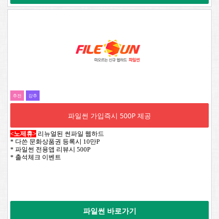
추전
강추
파일썬 가입즉시 500P 제공
<노제휴>
리뉴얼된 썬파일 웹하드
* 다쓴 문화상품권 등록시 10만P
* 파일썬 전용앱 리뷰시 500P
* 출석체크 이벤트
파일썬 바로가기