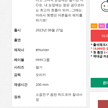
○포. 내 눈앞에는 젖은 곰○코라
는 최고의 흐름이 되어...그때는
어려서 못했던 어른들의 에치를
하기로!
인기
추전
출시
2023년 06월 27일
10
출연
* 출석체크
* 10,000
제작사
#Hunter
* 첫 충전 1
* 역대급 자
레이블
HHH그룹
시리즈
발기
감독
모리키
온
재생시간
200 min
소꿉친구 음란 하드코어 질내사
장르
정