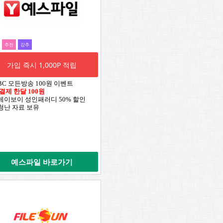
추전
강추
가입 즉시 1,000P 적립
TBC 모든방송 100원 이벤트
 결제 한달 100원
플레이보이 성인패러디 50% 할인
엄청난 자료 보유
예스파일 바로가기