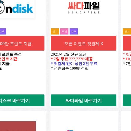
강추
인기
추전
강추
인기
,000만 포인트 지급
오픈 이벤트 첫결제 X
시 포인트 증정
2021년 2월 신규 오픈
* 첫
만 포인트 지급
* 7일 무료
777,777P
제공
*
10
+1 지급
* 첫결제 없이 성인 2건 무료
* 7
료
* 성인웹툰 1000P 적립
디스크 바로가기
싸다파일 바로가기