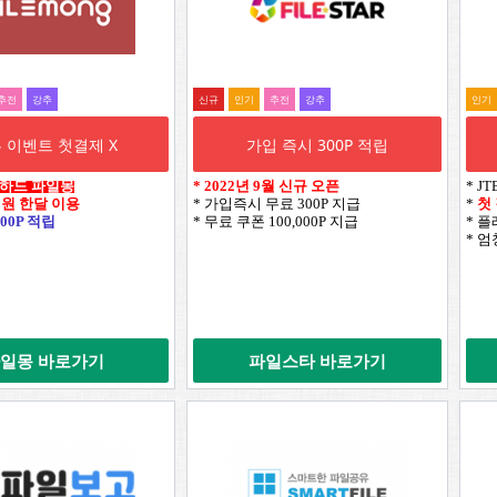
추전
강추
신규
인기
추전
강추
인기
 이벤트 첫결제 X
가입 즉시 300P 적립
웹하드 파일몽
*
2022년 9월 신규 오픈
* J
0원 한달 이용
* 가입즉시 무료 300P 지급
*
첫
00P 적립
* 무료 쿠폰 100,000P 지급
* 
* 
일몽 바로가기
파일스타 바로가기