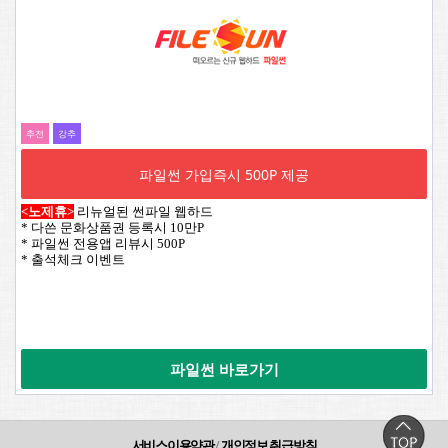
추전
강추
파일썬 가입즉시 500P 제공
<노제휴>
리뉴얼된 썬파일 웹하드
* 다쓴 문화상품권 등록시 10만P
* 파일썬 전용앱 리뷰시 500P
* 출석체크 이벤트
파일썬 바로가기
서비스이용약관
/
개인정보 취급방침