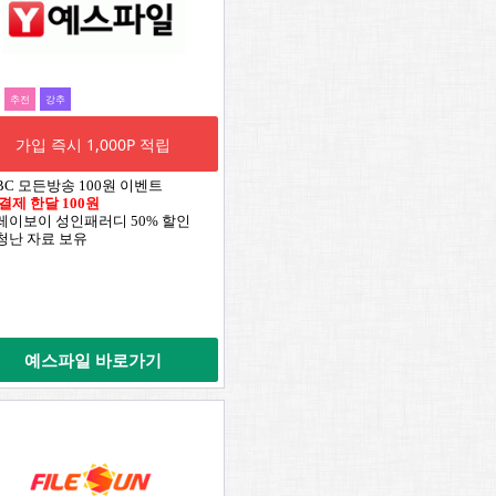
추전
강추
가입 즉시 1,000P 적립
TBC 모든방송 100원 이벤트
 결제 한달 100원
플레이보이 성인패러디 50% 할인
엄청난 자료 보유
예스파일 바로가기