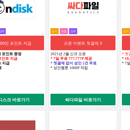
강추
인기
추전
강추
인기
,000만 포인트 지급
오픈 이벤트 첫결제 X
시 포인트 증정
2021년 2월 신규 오픈
* 첫
만 포인트 지급
* 7일 무료
777,777P
제공
*
10
+1 지급
* 첫결제 없이 성인 2건 무료
* 7
료
* 성인웹툰 1000P 적립
디스크 바로가기
싸다파일 바로가기