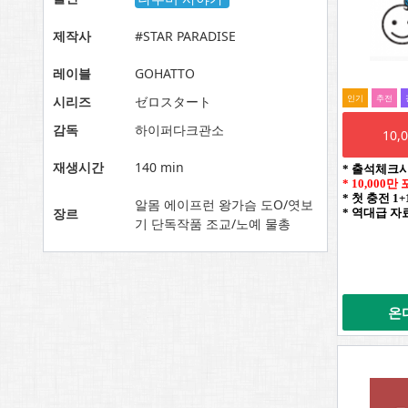
제작사
#STAR PARADISE
레이블
GOHATTO
인기
추전
시리즈
ゼロスタート
감독
하이퍼다크관소
10
재생시간
140 min
* 출석체크
* 10,000
* 첫 충전 1
알몸 에이프런 왕가슴 도O/엿보
장르
* 역대급 자
기 단독작품 조교/노예 물총
온