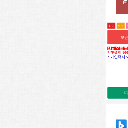
신규
인기
오픈
신규 오픈 
* 첫결제 10
* 가입즉시 5
파