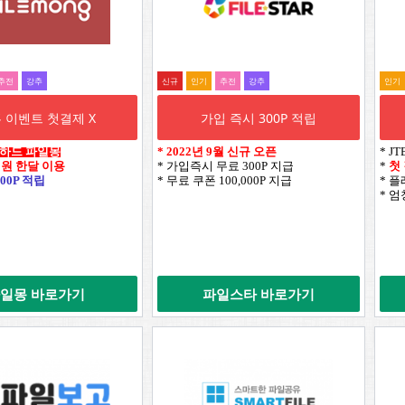
추전
강추
신규
인기
추전
강추
인기
 이벤트 첫결제 X
가입 즉시 300P 적립
웹하드 파일몽
*
2022년 9월 신규 오픈
* J
0원 한달 이용
* 가입즉시 무료 300P 지급
*
첫
00P 적립
* 무료 쿠폰 100,000P 지급
* 
* 
일몽 바로가기
파일스타 바로가기