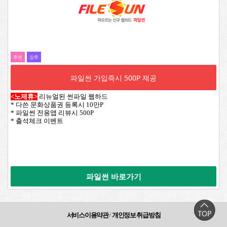
추전
강추
파일썬 가입즉시 500P 제공
<노제휴>
리뉴얼된 썬파일 웹하드
* 다쓴 문화상품권 등록시 10만P
* 파일썬 전용앱 리뷰시 500P
* 출석체크 이벤트
파일썬 바로가기
서비스이용약관
/
개인정보 취급방침