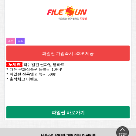
추전
강추
파일썬 가입즉시 500P 제공
<노제휴>
리뉴얼된 썬파일 웹하드
* 다쓴 문화상품권 등록시 10만P
* 파일썬 전용앱 리뷰시 500P
* 출석체크 이벤트
파일썬 바로가기
서비스이용약관
/
개인정보 취급방침