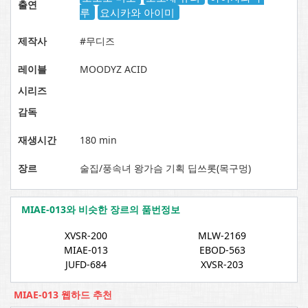
출연
루
요시카와 아이미
제작사
#무디즈
레이블
MOODYZ ACID
시리즈
감독
재생시간
180 min
장르
술집/풍속녀 왕가슴 기획 딥쓰롯(목구멍)
MIAE-013와 비슷한 장르의 품번정보
XVSR-200
MLW-2169
MIAE-013
EBOD-563
JUFD-684
XVSR-203
MIAE-013 웹하드 추천