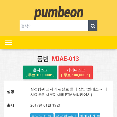
품번
MIAE-013
온디스크
케이디스크
[ 무료 100,000P ]
[ 무료 100,000P ]
실전행위 금지의 핀살로 몰래 삽입!(발레소-시테
설명
치○뽀오 사부끼시테 PTM노리카에시)
출시
2017년 01월 19일
토오노 미호
모모세 유리
아이자와 루