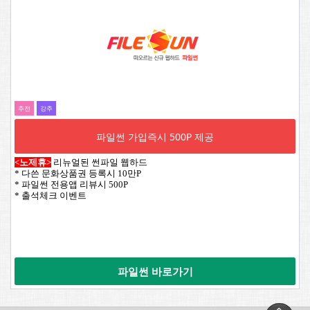
추전
강추
파일썬 가입즉시 500P 제공
<노제휴>
리뉴얼된 썬파일 웹하드
* 다쓴 문화상품권 등록시 10만P
* 파일썬 전용앱 리뷰시 500P
* 출석체크 이벤트
파일썬 바로가기