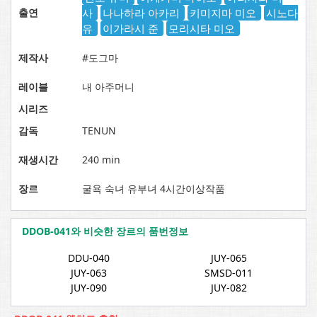
출연
사
나나하라 아카리
키미지마 미오
시노다
유
이가라시 준
모리시타 미오
제작사
#도그마
레이블
내 아주머니
시리즈
감독
TENUN
재생시간
240 min
장르
굴욕 숙녀 유부녀 4시간이상작품
DDOB-041와 비슷한 장르의 품번정보
DDU-040
JUY-065
JUY-063
SMSD-011
JUY-090
JUY-082