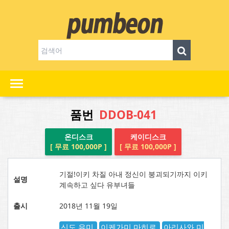
품번
DDOB-041
온디스크
케이디스크
[ 무료 100,000P ]
[ 무료 100,000P ]
기절!이키 차질 아내 정신이 붕괴되기까지 이키
설명
계속하고 싶다 유부녀들
출시
2018년 11월 19일
신도 유미
이케가미 마히로
아리사와 미