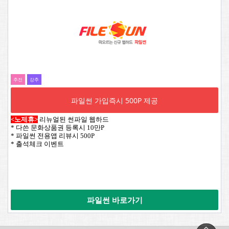
추전
강추
파일썬 가입즉시 500P 제공
<노제휴>
리뉴얼된 썬파일 웹하드
* 다쓴 문화상품권 등록시 10만P
* 파일썬 전용앱 리뷰시 500P
* 출석체크 이벤트
파일썬 바로가기