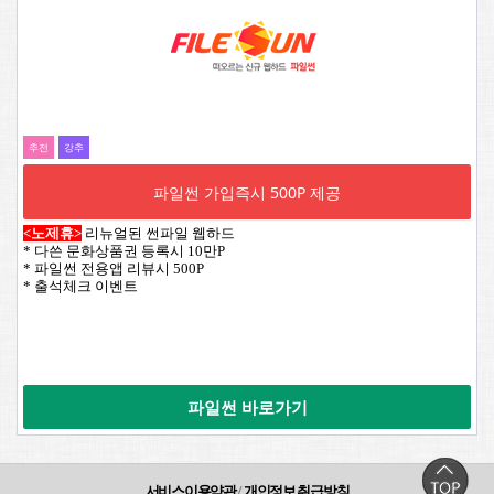
추전
강추
파일썬 가입즉시 500P 제공
<노제휴>
리뉴얼된 썬파일 웹하드
* 다쓴 문화상품권 등록시 10만P
* 파일썬 전용앱 리뷰시 500P
* 출석체크 이벤트
파일썬 바로가기
서비스이용약관
/
개인정보 취급방침