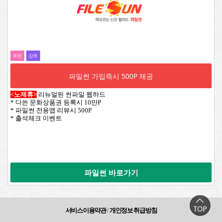
추전
강추
파일썬 가입즉시 500P 제공
<노제휴>
리뉴얼된 썬파일 웹하드
* 다쓴 문화상품권 등록시 10만P
* 파일썬 전용앱 리뷰시 500P
* 출석체크 이벤트
파일썬 바로가기
서비스이용약관
/
개인정보 취급방침