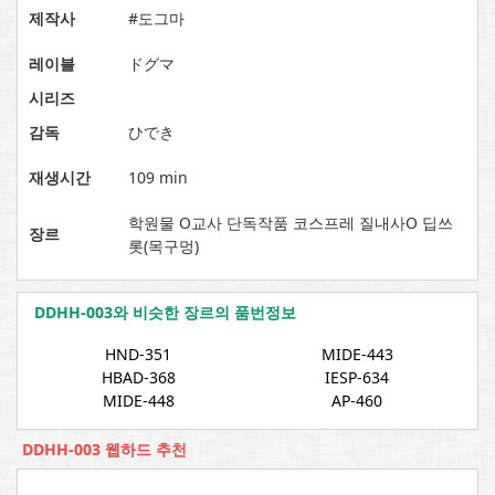
제작사
#도그마
레이블
ドグマ
시리즈
감독
ひでき
재생시간
109 min
학원물 O교사 단독작품 코스프레 질내사O 딥쓰
장르
롯(목구멍)
DDHH-003와 비슷한 장르의 품번정보
HND-351
MIDE-443
HBAD-368
IESP-634
MIDE-448
AP-460
DDHH-003 웹하드 추천