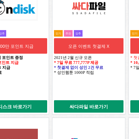
강추
인기
추전
강추
인기
,000만 포인트 지급
오픈 이벤트 첫결제 X
시 포인트 증정
2021년 2월 신규 오픈
* 첫
만 포인트 지급
* 7일 무료
777,777P
제공
*
10
+1 지급
* 첫결제 없이 성인 2건 무료
* 7
료
* 성인웹툰 1000P 적립
디스크 바로가기
싸다파일 바로가기