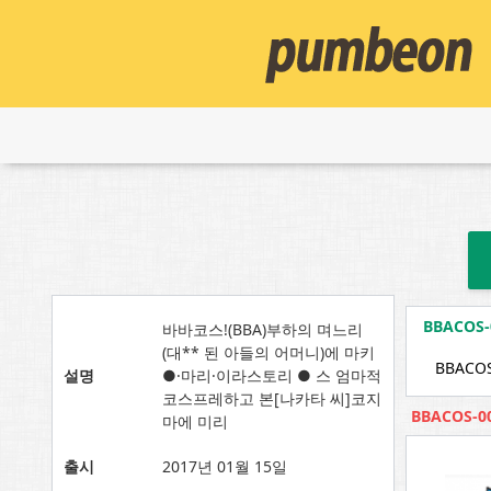
BBACO
바바코스!(BBA)부하의 며느리
(대** 된 아들의 어머니)에 마키
BBACOS
설명
●·마리·이라스토리 ● 스 엄마적
코스프레하고 본[나카타 씨]코지
BBACOS-
마에 미리
출시
2017년 01월 15일