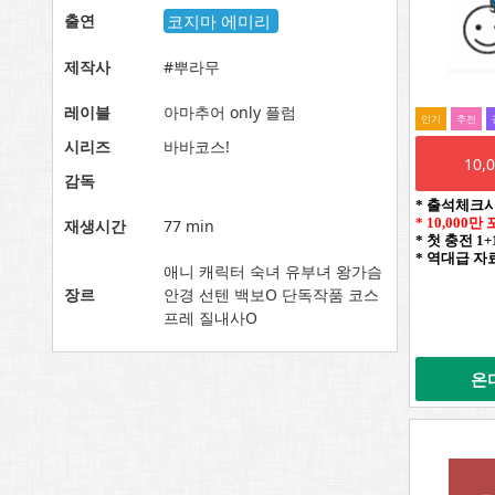
출연
코지마 에미리
제작사
#뿌라무
레이블
아마추어 only 플럼
인기
추전
시리즈
바바코스!
10
감독
* 출석체크
* 10,000
재생시간
77 min
* 첫 충전 1
* 역대급 자
애니 캐릭터 숙녀 유부녀 왕가슴
장르
안경 선텐 백보O 단독작품 코스
프레 질내사O
온