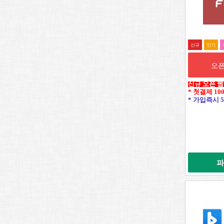
신규
인기
오픈
신규 오픈 
* 첫결제 10
* 가입즉시 5
파