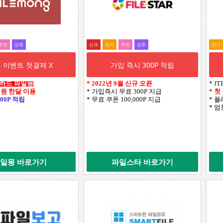
추전
강추
신규
인기
추전
강추
인기
 이벤트 첫결제 X
가입 즉시 300P 적립
웹하드 파일몽
*
2022년 9월 신규 오픈
* J
0원 한달 이용
* 가입즉시 무료 300P 지급
*
첫
00P 적립
* 무료 쿠폰 100,000P 지급
* 
* 
일몽 바로가기
파일스타 바로가기