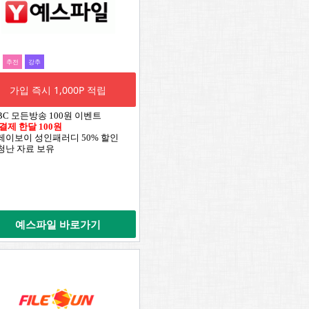
추전
강추
가입 즉시 1,000P 적립
TBC 모든방송 100원 이벤트
 결제 한달 100원
플레이보이 성인패러디 50% 할인
엄청난 자료 보유
예스파일 바로가기