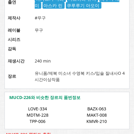
출연
미
아스카 린
쿠루루기 아오이
제작사
#무구
레이블
무구
시리즈
감독
재생시간
240 min
유니폼/제복 미소녀 수영복 키스/입술 질내사O 4
장르
시간이상작품
MUCD-226와 비슷한 장르의 품번정보
LOVE-334
BAZX-063
MDTM-228
MAKT-008
TPP-006
KMVR-210