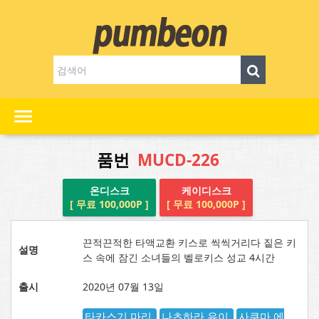
품번
MUCD-226
온디스크
케이디스크
[ 무료 100,000P ]
[ 무료 100,000P ]
끈적끈적한 타액교환 키스로 씩씩거리다 짙은 키
설명
스 속에 잠긴 소녀들의 벨로키스 성교 4시간
출시
2020년 07월 13일
타카스기 마리
나츠하라 유이
사쿠마 에