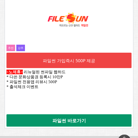
추전
강추
파일썬 가입즉시 500P 제공
<노제휴>
리뉴얼된 썬파일 웹하드
* 다쓴 문화상품권 등록시 10만P
* 파일썬 전용앱 리뷰시 500P
* 출석체크 이벤트
파일썬 바로가기