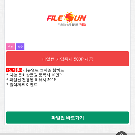
추전
강추
파일썬 가입즉시 500P 제공
<노제휴>
리뉴얼된 썬파일 웹하드
* 다쓴 문화상품권 등록시 10만P
* 파일썬 전용앱 리뷰시 500P
* 출석체크 이벤트
파일썬 바로가기