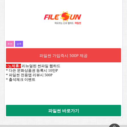
추전
강추
파일썬 가입즉시 500P 제공
<노제휴>
리뉴얼된 썬파일 웹하드
* 다쓴 문화상품권 등록시 10만P
* 파일썬 전용앱 리뷰시 500P
* 출석체크 이벤트
파일썬 바로가기