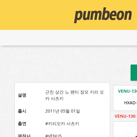
VENU-
근친 상간 노 팬티 장모 키리 오
설명
카 사츠키
HXAD-
출시
2011년 05월 01일
VENU-13
출연
#키리오카 사츠키
제작사
#VENUS