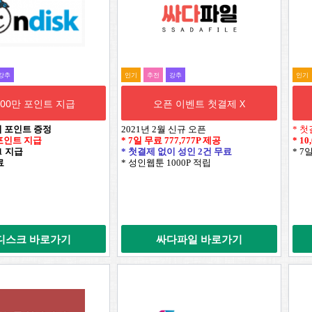
강추
인기
추전
강추
인기
,000만 포인트 지급
오픈 이벤트 첫결제 X
시 포인트 증정
2021년 2월 신규 오픈
* 첫
만 포인트 지급
* 7일 무료
777,777P
제공
*
10
+1 지급
* 첫결제 없이 성인 2건 무료
* 7
료
* 성인웹툰 1000P 적립
디스크 바로가기
싸다파일 바로가기