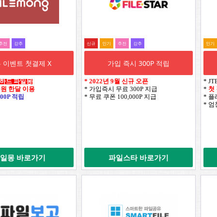
추전
강추
신규
인기
추전
강추
인기
 이벤트 첫결제 X
가입 즉시 300P 적립
웹하드 파일몽
*
2022년 9월 신규 오픈
* J
0원 한달 이용
* 가입즉시 무료 300P 지급
*
첫
00P 적립
* 무료 쿠폰 100,000P 지급
* 
* 
일몽 바로가기
파일스타 바로가기