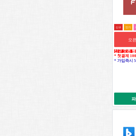
신규
인기
오픈
신규 오픈 
* 첫결제 10
* 가입즉시 5
파