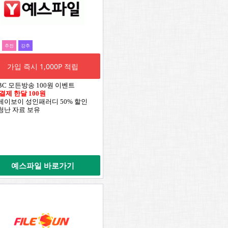
추전
강추
가입 즉시 1,000P 적립
TBC 모든방송 100원 이벤트
 결제 한달 100원
플레이보이 성인패러디 50% 할인
엄청난 자료 보유
예스파일 바로가기