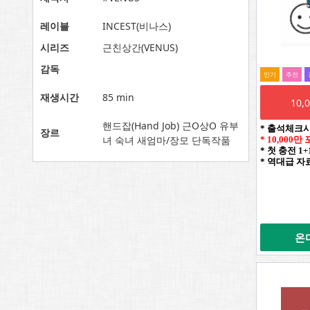
레이블
INCEST(비나스)
시리즈
근친상간(VENUS)
감독
인기
추전
재생시간
85 min
10
핸드잡(Hand Job) 근O상O 유부
* 출석체크
장르
녀 숙녀 새엄마/장모 단독작품
* 10,000
* 첫 충전 1
* 역대급 자
온