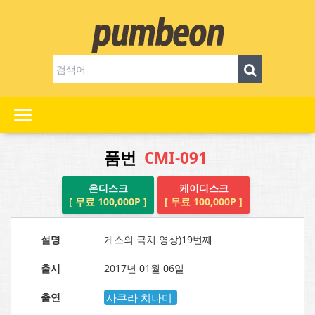
품번
CMI-091
온디스크
케이디스크
[ 무료 100,000P ]
[ 무료 100,000P ]
설명
게스의 극치 영상)19번째
출시
2017년 01월 06일
출연
사쿠라 치나미