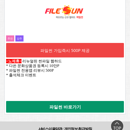
추전
강추
파일썬 가입즉시 500P 제공
<노제휴>
리뉴얼된 썬파일 웹하드
* 다쓴 문화상품권 등록시 10만P
* 파일썬 전용앱 리뷰시 500P
* 출석체크 이벤트
파일썬 바로가기
서비스이용약관
/
개인정보 취급방침