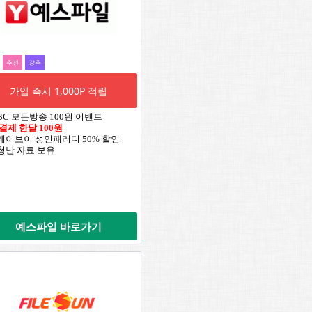
추전
강추
가입 즉시 1,000P 적립
TBC 모든방송 100원 이벤트
 결제 한달 100원
플레이보이 성인패러디 50% 할인
엄청난 자료 보유
예스파일 바로가기