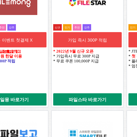
추전
강추
신규
인기
추전
강추
인기
 이벤트 첫결제 X
가입 즉시 300P 적립
웹하드 파일몽
*
2022년 9월 신규 오픈
* J
0원 한달 이용
* 가입즉시 무료 300P 지급
*
첫
00P 적립
* 무료 쿠폰 100,000P 지급
* 
* 
일몽 바로가기
파일스타 바로가기