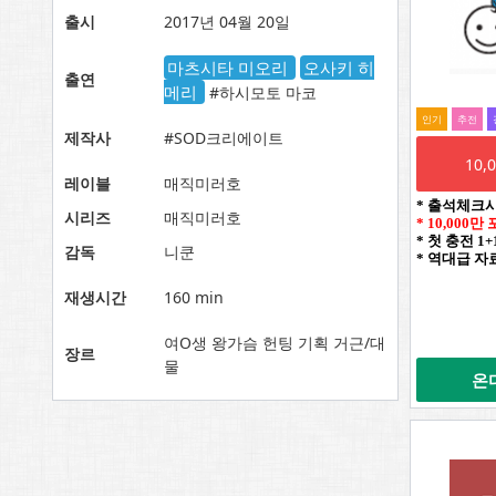
출시
2017년 04월 20일
마츠시타 미오리
오사키 히
출연
메리
#하시모토 마코
인기
추전
제작사
#SOD크리에이트
10
레이블
매직미러호
* 출석체크
시리즈
매직미러호
* 10,000
* 첫 충전 1
감독
니쿤
* 역대급 자
재생시간
160 min
여O생 왕가슴 헌팅 기획 거근/대
장르
물
온