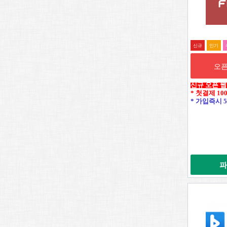
신규
인기
오픈
신규 오픈 
* 첫결제 10
* 가입즉시 5
파