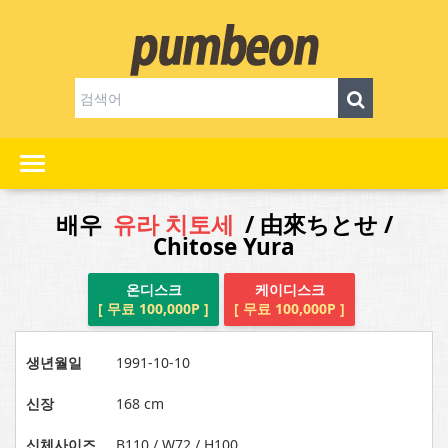
배우
유라 치토세
/ 由來ちとせ /
Chitose Yura
온디스크
케이디스크
[ 무료 100,000P ]
[ 무료 100,000P ]
생년월일
1991-10-10
신장
168 cm
신체사이즈
B110 / W72 / H100