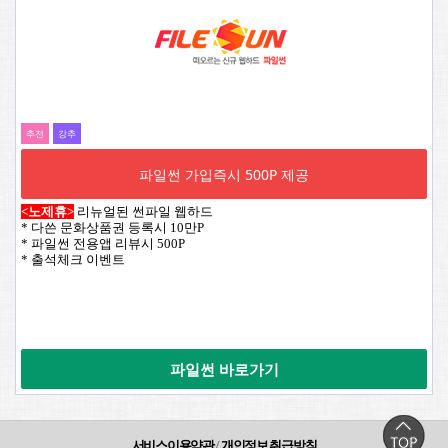
추전
강추
파일썬 가입즉시 500P 제공
<노제휴>
리뉴얼된 썬파일 웹하드
* 다쓴 문화상품권 등록시 10만P
* 파일썬 전용앱 리뷰시 500P
* 출석체크 이벤트
파일썬 바로가기
서비스이용약관
/
개인정보 취급방침