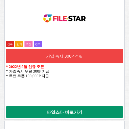
신규
인기
추전
강추
가입 즉시 300P 적립
*
2022년 9월 신규 오픈
* 가입즉시 무료 300P 지급
* 무료 쿠폰 100,000P 지급
파일스타 바로가기