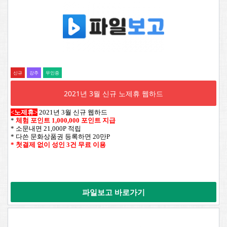
신규
강추
무인증
2021년 3월 신규 노제휴 웹하드
<노제휴>
2021년 3월 신규 웹하드
*
체험 포인트 1,000,000 포인트 지급
* 소문내면 21,000P 적립
* 다쓴 문화상품권 등록하면 20만P
* 첫결제 없이 성인 3건 무료 이용
파일보고 바로가기