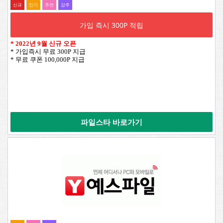
신규
인기
추전
강추
가입 즉시 300P 적립
*
2022년 9월 신규 오픈
* 가입즉시 무료 300P 지급
* 무료 쿠폰 100,000P 지급
파일스타 바로가기