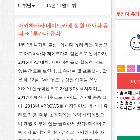
데뷔년도
15년 11월 데뷔
후카다 유리
아키하바라 메이드카페 점원 아사다 유
리 → '후카다 유리'
1997년 니가타 출신. '아사다 유리'라는 이름으
로 아키하바라 메이드카페 점원으로 일하다가,
2015년 AV 데뷔. 지하 아이돌로 활동한 적도
인기
추전
있는 것으로 보인다. 소속사는 엘 프로모션. 같
은 해 12월, AV배우로 구성된 아이돌 유닛
10,
SEXY-J 신규회원으로 가입했다. 섹시제이는
* 출석체크시
2017년 해산. 이후로도 라이브 무대에 종종 섰
* 10,000만
* 첫 충전 1+
다. 2018년 ARROWS로 이적하면서, 후카다 유
* 역대급 자
리로 개명. 데뷔 초창기에는 육덕 체형이었으
나 개명 이후에 살을 급격하게 뺐다. 미소녀 기
믹에서 탈피해 후카다 유리로 개명한 이후 자