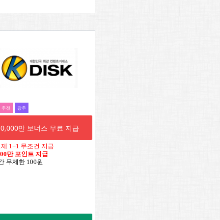
추전
강추
10,000만 보너스 무료 지급
결제 1+1 무조건 지급
,000만 포인트 지급
일간 무제한 100원