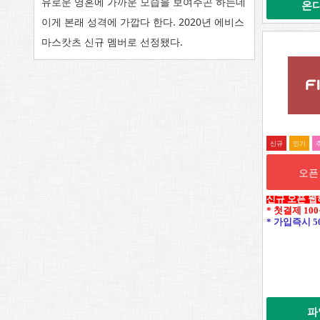
유로운 영혼에 가까운 모습을 보여주곤 하는데
온
이게 본래 성격에 가깝다 한다. 2020년 에비스
마스캇츠 신규 멤버로 선정됐다.
신규
인기
오픈
신규 오픈 웹
* 첫결제 10
* 가입즉시 5
파