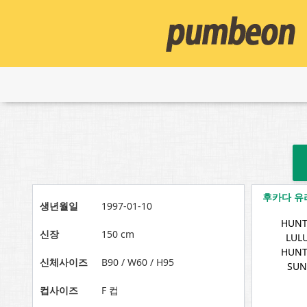
후카다 유
생년월일
1997-01-10
HUNT
신장
150 cm
LUL
HUNT
신체사이즈
B90 / W60 / H95
SUN
컵사이즈
F 컵
다음
맨끝