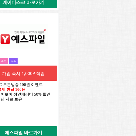
케이디스크 바로가기
추전
강추
가입 즉시 1,000P 적립
TBC 모든방송 100원 이벤트
결제 한달 100원
레이보이 성인패러디 50% 할인
청난 자료 보유
예스파일 바로가기