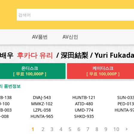
AV품번
AV신인
배우
후카다 유리
/ 深田結梨 / Yuri Fukad
온디스크
케이디스크
[ 무료 100,000P ]
[ 무료 100,000P ]
리 품번정보
B-138
DVAJ-543
HUNTB-121
SUN-03
U-100
MMKZ-102
ATID-480
PED-01
B-003
LZPL-058
UMD-774
HUNTA-9
-008
HUNTA-965
SHKD-935
1
2
3
4
5
6
7
8
9
10