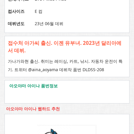
컵사이즈
E 컵
데뷔년도
23년 06월 데뷔
접수처 아가씨 출신. 이젠 유부녀. 2023년 달리아에
서 데뷔.
가나가와현 출신. 취미는 레이싱, 카트, 낚시. 자동차 운전이 특
기. 트위터 @aina_aoyama 데뷔작 품번 DLDSS-208
아오야마 아이나 품번정보
아오야마 아이나 웹하드 추천