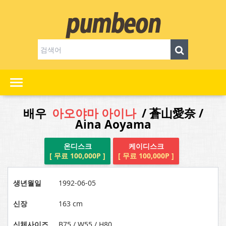
배우
아오야마 아이나
/ 蒼山愛奈 /
Aina Aoyama
온디스크
케이디스크
[ 무료 100,000P ]
[ 무료 100,000P ]
생년월일
1992-06-05
신장
163 cm
신체사이즈
B75 / W55 / H80