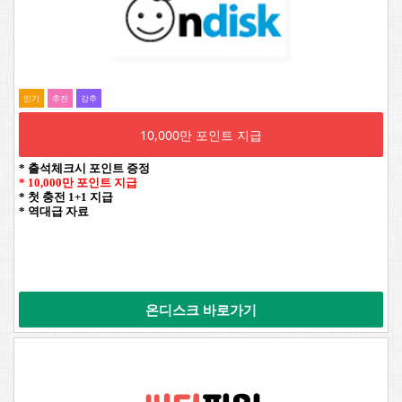
인기
추전
강추
10,000만 포인트 지급
* 출석체크시 포인트 증정
* 10,000만 포인트 지급
* 첫 충전 1+1 지급
* 역대급 자료
온디스크 바로가기