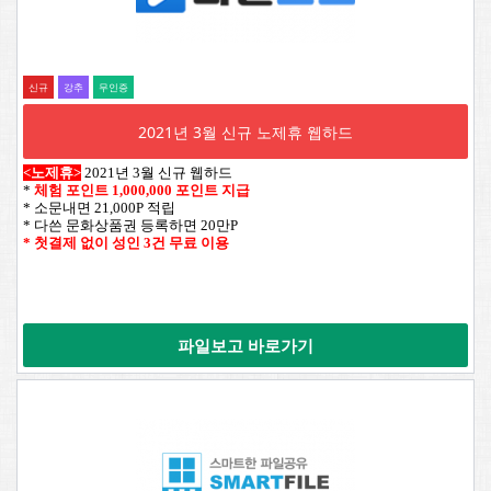
신규
강추
무인증
2021년 3월 신규 노제휴 웹하드
<노제휴>
2021년 3월 신규 웹하드
*
체험 포인트 1,000,000 포인트 지급
* 소문내면 21,000P 적립
* 다쓴 문화상품권 등록하면 20만P
* 첫결제 없이 성인 3건 무료 이용
파일보고 바로가기