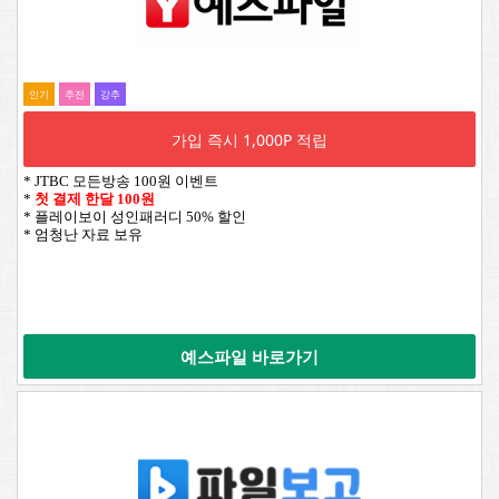
인기
추전
강추
가입 즉시 1,000P 적립
* JTBC 모든방송 100원 이벤트
*
첫 결제 한달 100원
* 플레이보이 성인패러디 50% 할인
* 엄청난 자료 보유
예스파일 바로가기