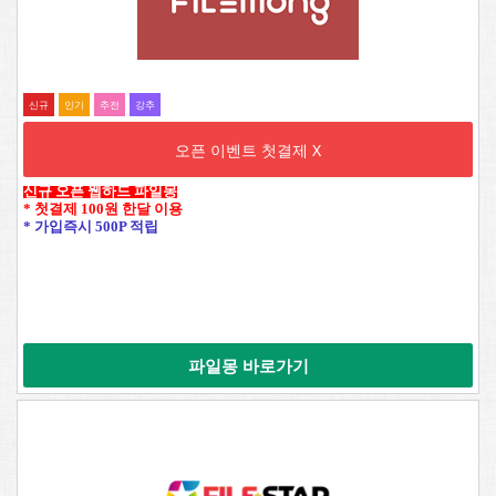
신규
인기
추전
강추
오픈 이벤트 첫결제 X
신규 오픈 웹하드 파일몽
* 첫결제 100원 한달 이용
* 가입즉시 500P 적립
파일몽 바로가기