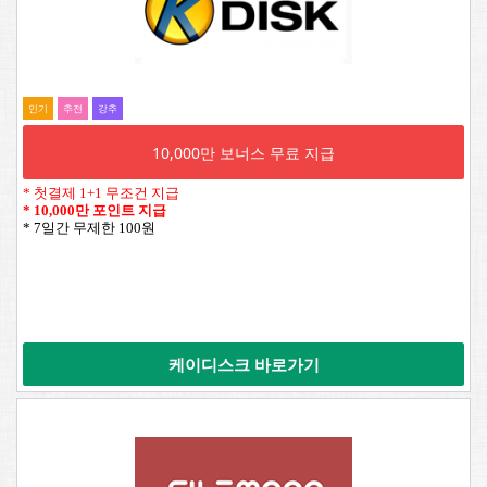
인기
추전
강추
10,000만 보너스 무료 지급
* 첫결제 1+1 무조건 지급
*
10,000만 포인트 지급
* 7일간 무제한 100원
케이디스크 바로가기