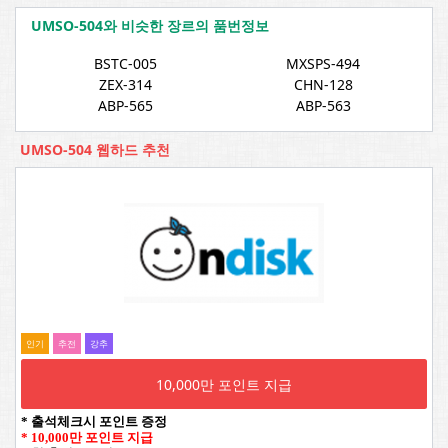
UMSO-504와 비슷한 장르의 품번정보
BSTC-005
MXSPS-494
ZEX-314
CHN-128
ABP-565
ABP-563
UMSO-504 웹하드 추천
인기
추전
강추
10,000만 포인트 지급
* 출석체크시 포인트 증정
* 10,000만 포인트 지급