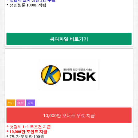
* 첫결제 없이 성인 2건 무료
* 성인웹툰 1000P 적립
싸다파일 바로가기
인기
추전
강추
10,000만 보너스 무료 지급
* 첫결제 1+1 무조건 지급
*
10,000만 포인트 지급
* 7일간 무제한 100원