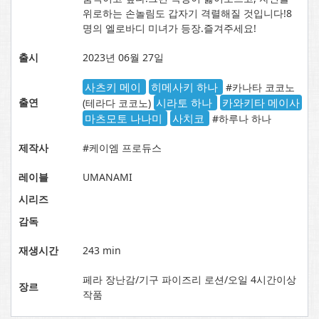
위로하는 손놀림도 갑자기 격렬해질 것입니다!8
명의 엘로바디 미녀가 등장.즐겨주세요!
출시
2023년 06월 27일
사츠키 메이
히메사키 하나
#카나타 코코노
출연
시라토 하나
카와키타 메이사
(테라다 코코노)
마츠모토 나나미
사치코
#하루나 하나
제작사
#케이엠 프로듀스
레이블
UMANAMI
시리즈
감독
재생시간
243 min
페라 장난감/기구 파이즈리 로션/오일 4시간이상
장르
작품