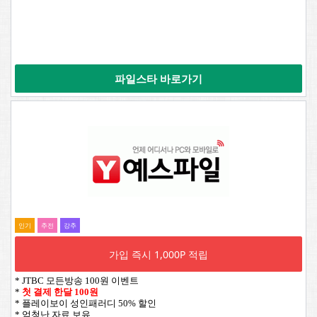
파일스타 바로가기
인기
추전
강추
가입 즉시 1,000P 적립
* JTBC 모든방송 100원 이벤트
*
첫 결제 한달 100원
* 플레이보이 성인패러디 50% 할인
* 엄청난 자료 보유