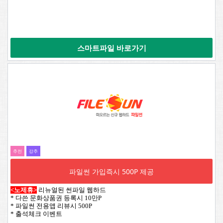
스마트파일 바로가기
추전
강추
파일썬 가입즉시 500P 제공
<노제휴>
리뉴얼된 썬파일 웹하드
* 다쓴 문화상품권 등록시 10만P
* 파일썬 전용앱 리뷰시 500P
* 출석체크 이벤트