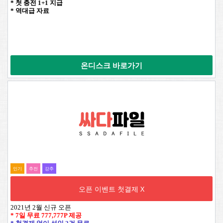
* 첫 충전 1+1 지급
* 역대급 자료
온디스크 바로가기
인기
추전
강추
오픈 이벤트 첫결제 X
2021년 2월 신규 오픈
* 7일 무료
777,777P
제공