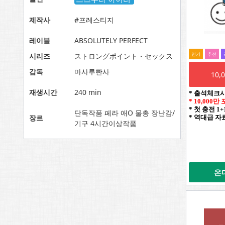
제작사
#프레스티지
레이블
ABSOLUTELY PERFECT
인기
추전
시리즈
ストロングポイント・セックス
감독
마사루빤사
10
재생시간
240 min
* 출석체크
* 10,000
* 첫 충전 1
단독작품 페라 애O 물총 장난감/
장르
* 역대급 자
기구 4시간이상작품
온