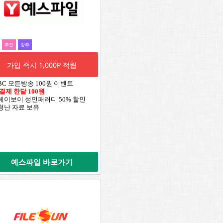
추전
강추
가입 즉시 1,000P 적립
TBC 모든방송 100원 이벤트
 결제 한달 100원
플레이보이 성인패러디 50% 할인
엄청난 자료 보유
예스파일 바로가기