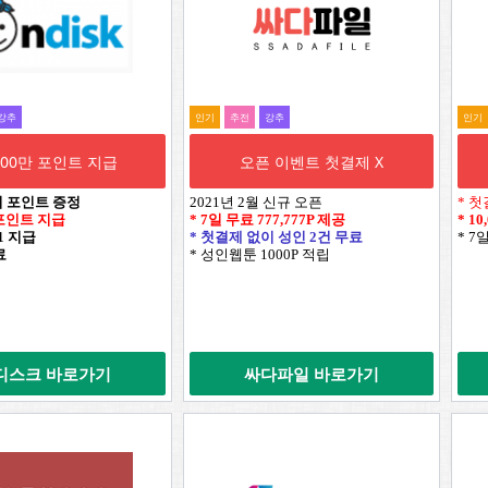
강추
인기
추전
강추
인기
,000만 포인트 지급
오픈 이벤트 첫결제 X
시 포인트 증정
2021년 2월 신규 오픈
* 첫
만 포인트 지급
* 7일 무료
777,777P
제공
*
10
+1 지급
* 첫결제 없이 성인 2건 무료
* 7
료
* 성인웹툰 1000P 적립
디스크 바로가기
싸다파일 바로가기