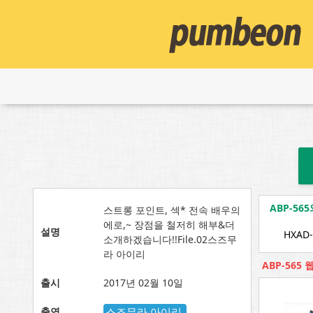
ABP-5
스트롱 포인트, 섹* 전속 배우의
에로,~ 장점을 철저히 해부&더
설명
HXAD-
소개하겠습니다!!File.02스즈무
라 아이리
ABP-565
출시
2017년 02월 10일
출연
스즈무라 아이리