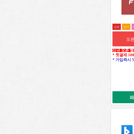
신규
인기
오픈
신규 오픈 
* 첫결제 10
* 가입즉시 5
파