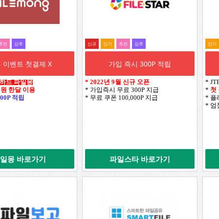
추전
강추
신규
인기
추전
강추
인기
 이벤트 첫결제 X
가입 즉시 300P 적립
웹하드 파일몽
*
2022년 9월 신규 오픈
* J
0원 한달 이용
* 가입즉시 무료 300P 지급
*
첫
00P 적립
* 무료 쿠폰 100,000P 지급
* 
* 
일몽 바로가기
파일스타 바로가기