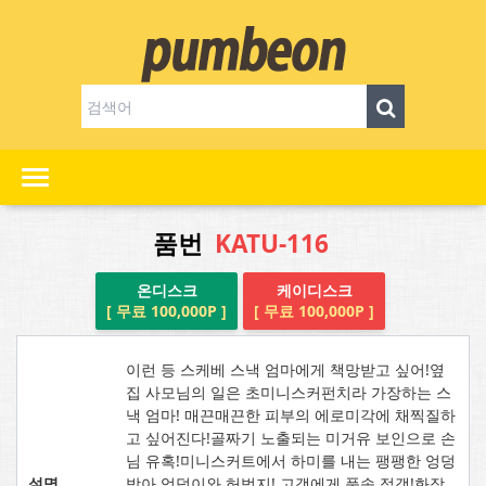
품번
KATU-116
온디스크
케이디스크
[ 무료 100,000P ]
[ 무료 100,000P ]
이런 등 스케베 스낵 엄마에게 책망받고 싶어!옆
집 사모님의 일은 초미니스커펀치라 가장하는 스
낵 엄마! 매끈매끈한 피부의 에로미각에 채찍질하
고 싶어진다!골짜기 노출되는 미거유 보인으로 손
님 유혹!미니스커트에서 하미를 내는 팽팽한 엉덩
설명
방아 엉덩이와 허벅지! 고객에게 풍속 접객!화장