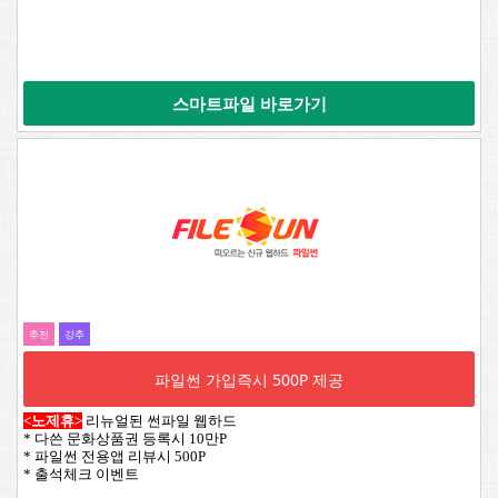
스마트파일 바로가기
추전
강추
파일썬 가입즉시 500P 제공
<노제휴>
리뉴얼된 썬파일 웹하드
* 다쓴 문화상품권 등록시 10만P
* 파일썬 전용앱 리뷰시 500P
* 출석체크 이벤트