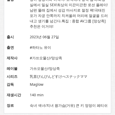
실에서 밀실 SEX!최상의 미끈미끈한 로션 플레이!
남편 몰래 집에서 성감 마사지로 절정 팩!극태진
포가 자궁 안쪽까지 치켜올려 머리에 얼굴을 드러
내고 생기를 넘긴다.특집 : 종합 AV그룹 [망상족]
추천은 이거야!
출시
2023년 06월 27일
출연
#하타노 유이
제작사
#가쓰오물산/망상족
레이블
가쓰오물산/망상족
시리즈
乳首びんびんどすけべスナックママ
감독
Maglow
재생시간
140 min
장르
숙녀 색녀/치녀 왕가슴(거유) 큰 키 엉덩이 페티쉬