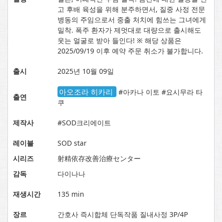
고 후배 육성을 위해 분주하면서, 질중 사정 전문
병동의 주임으로서 중출 처치에 힘쓰는 그녀에게
밀착. 폭주 환자가 제멋대로 대량으로 출시해도
웃는 얼굴로 받아 들인다! ※ 해당 상품은
2025/09/19 이후 예약 주문 취소가 불가합니다.
출시
2025년 10월 09일
아오조라 히카리
#아카나 이토 #요시무라 타
출연
쿠
제작사
#SOD크리에이트
레이블
SOD star
시리즈
射精依存改善治療センター
감독
다이나나
재생시간
135 min
장르
간호사 즉시합체 단독작품 질내사정 3P/4P