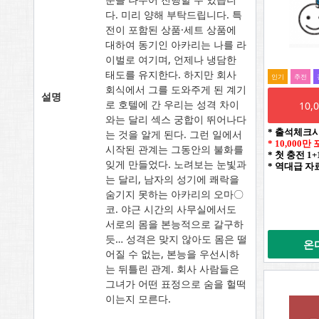
다. 미리 양해 부탁드립니다. 특
전이 포함된 상품·세트 상품에
대하여 동기인 아카리는 나를 라
이벌로 여기며, 언제나 냉담한
태도를 유지한다. 하지만 회사
인기
추전
회식에서 그를 도와주게 된 계기
설명
로 호텔에 간 우리는 성격 차이
10
와는 달리 섹스 궁합이 뛰어나다
* 출석체크
는 것을 알게 된다. 그런 일에서
* 10,000
시작된 관계는 그동안의 불화를
* 첫 충전 1
잊게 만들었다. 노려보는 눈빛과
* 역대급 자
는 달리, 남자의 성기에 쾌락을
숨기지 못하는 아카리의 오마〇
코. 야근 시간의 사무실에서도
서로의 몸을 본능적으로 갈구하
듯… 성격은 맞지 않아도 몸은 떨
온
어질 수 없는, 본능을 우선시하
는 뒤틀린 관계. 회사 사람들은
그녀가 어떤 표정으로 숨을 헐떡
이는지 모른다.