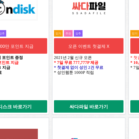
강추
인기
추전
강추
인기
,000만 포인트 지급
오픈 이벤트 첫결제 X
시 포인트 증정
2021년 2월 신규 오픈
* 첫
만 포인트 지급
* 7일 무료
777,777P
제공
*
10
+1 지급
* 첫결제 없이 성인 2건 무료
* 7
료
* 성인웹툰 1000P 적립
디스크 바로가기
싸다파일 바로가기