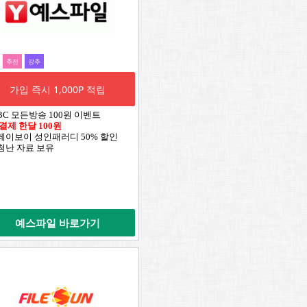
추전
강추
가입 즉시 1,000P 적립
TBC 모든방송 100원 이벤트
 결제 한달 100원
플레이보이 성인패러디 50% 할인
엄청난 자료 보유
예스파일 바로가기