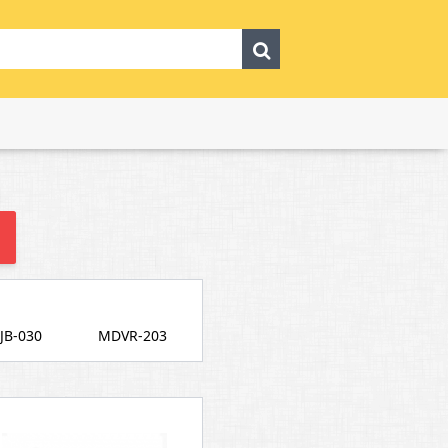
BJB-030
MDVR-203