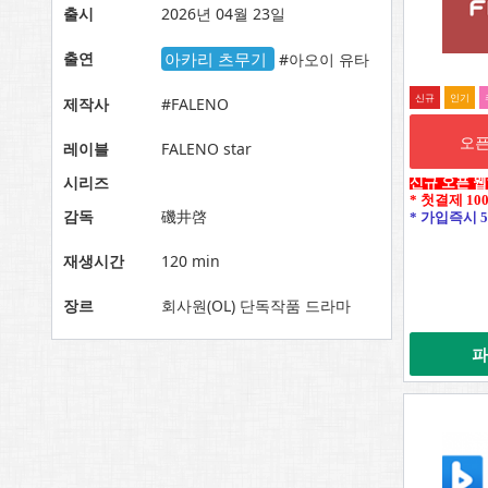
출시
2026년 04월 23일
출연
아카리 츠무기
#아오이 유타
신규
인기
제작사
#FALENO
오픈
레이블
FALENO star
시리즈
신규 오픈 
* 첫결제 10
감독
磯井啓
* 가입즉시 5
재생시간
120 min
장르
회사원(OL) 단독작품 드라마
파