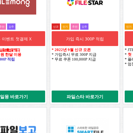
추전
강추
신규
인기
추전
강추
인기
 이벤트 첫결제 X
가입 즉시 300P 적립
웹하드 파일몽
*
2022년 9월 신규 오픈
* J
0원 한달 이용
* 가입즉시 무료 300P 지급
*
첫
00P 적립
* 무료 쿠폰 100,000P 지급
* 
* 
일몽 바로가기
파일스타 바로가기