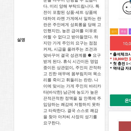
다. 미리 양해 부탁드립니다. 특
전이 포함된 상품·세트 상품에
대하여 라멘 가게에서 일하는 란
란은 주인에게 성희롱을 당해 고
민했지만, 높은 급여를 이유로
인기
추전
어쩔 수 없다고 받아들였다. 하
설명
지만 가게 주인의 요구는 점점
10
커져, 시급을 올려주는 조건과
* 출석체크
맞바꾸어 결국 성관계를 ● 요구
* 10,000
받게 된다. 휴식 시간이든 영업
* 첫 충전 1
중이든 상관없이, 주인의 끈적하
* 역대급 자
고 진한 애무에 몸부림치며 목소
리를 죽이고 휘둘리는 란란. 나
이에 맞서는 가게 주인의 바리카
타(바삭한) 남근에 농도가 높은
끈적끈적한 정액을 질 안쪽에 주
온
입당하는 쾌감에 저항하지 못하
고 타락한다. 결국 스스로 쾌감
을 찾아 아저씨 사장의 성기를
요구한다.