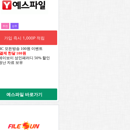
추전
강추
가입 즉시 1,000P 적립
TBC 모든방송 100원 이벤트
 결제 한달 100원
플레이보이 성인패러디 50% 할인
엄청난 자료 보유
예스파일 바로가기