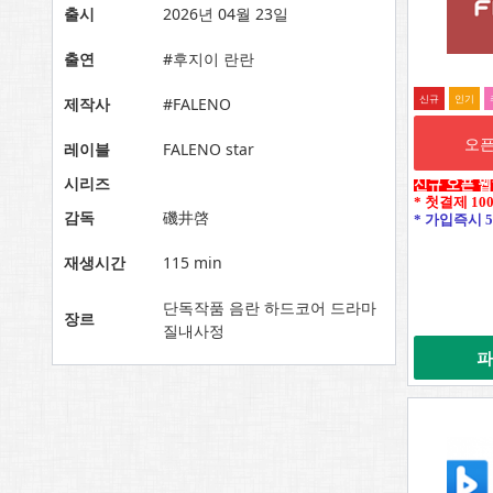
출시
2026년 04월 23일
출연
#후지이 란란
신규
인기
제작사
#FALENO
오픈
레이블
FALENO star
시리즈
신규 오픈 
* 첫결제 10
감독
磯井啓
* 가입즉시 5
재생시간
115 min
단독작품 음란 하드코어 드라마
장르
질내사정
파