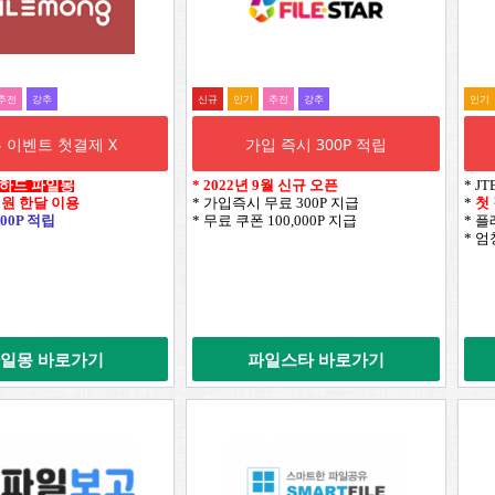
추전
강추
신규
인기
추전
강추
인기
 이벤트 첫결제 X
가입 즉시 300P 적립
웹하드 파일몽
*
2022년 9월 신규 오픈
* J
0원 한달 이용
* 가입즉시 무료 300P 지급
*
첫
00P 적립
* 무료 쿠폰 100,000P 지급
* 
* 
일몽 바로가기
파일스타 바로가기