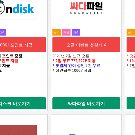
강추
인기
추전
강추
인기
,000만 포인트 지급
오픈 이벤트 첫결제 X
시 포인트 증정
2021년 2월 신규 오픈
* 첫
만 포인트 지급
* 7일 무료
777,777P
제공
*
10
+1 지급
* 첫결제 없이 성인 2건 무료
* 7
료
* 성인웹툰 1000P 적립
디스크 바로가기
싸다파일 바로가기